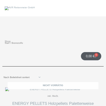
Zum
Inhalt
springen
Shop
Start
/ Brennstoffe
0
Warenko
0,00
€
NICHT VORRÄTIG
inkl. MwSt.
ENERGY PELLETS Holzpellets Palettenweise