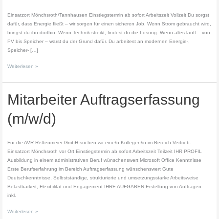
Einsatzort Mönchsroth/Tannhausen Einstiegstermin ab sofort Arbeitszeit Vollzeit Du sorgst
dafür, dass Energie fließt – wir sorgen für einen sicheren Job. Wenn Strom gebraucht wird,
bringst du ihn dorthin. Wenn Technik streikt, findest du die Lösung. Wenn alles läuft – von
PV bis Speicher – warst du der Grund dafür. Du arbeitest an modernen Energie‑,
Speicher‑ […]
Weiterlesen »
Mitarbeiter
Mitarbeiter Auftragserfassung
Auftragserfassung
(m/w/d)
(m/w/d)
Für die AVR Rettenmeier GmbH suchen wir eine/n Kollegen/in im Bereich Vertrieb.
Einsatzort Mönchsroth vor Ort Einstiegstermin ab sofort Arbeitszeit Teilzeit IHR PROFIL
Ausbildung in einem administrativen Beruf wünschenswert Microsoft Office Kenntnisse
Erste Berufserfahrung im Bereich Auftragserfassung wünschenswert Gute
Deutschkenntnisse, Selbstständige, strukturierte und umsetzungsstarke Arbeitsweise
Belastbarkeit, Flexibilität und Engagement IHRE AUFGABEN Erstellung von Aufträgen
inkl.
Weiterlesen »