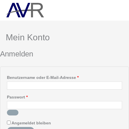
Zum
Erforderlich
Erforderlich
Erforderlich
Inhalt
springen
Mein Konto
Anmelden
Benutzername oder E-Mail-Adresse
*
Passwort
*
Angemeldet bleiben